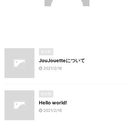
未分類
JouJouetteについて
2021/2/16
未分類
Hello world!
2021/2/16